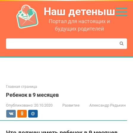
Перейти
Наш детеныш
к
контенту
Портал для настоящих и
будущих родителей
Поиск:
Главная страница
Ребенок в 9 месяцев
Опубликовано:
20.10.2020
Развитие
Александр Редькин
Что должен уметь ребенок в 9 месяцев