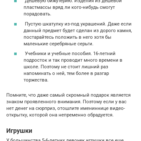
Дешевую бижутерию. Изделия из дешевой
пластмассы вряд ли кого-нибудь смогут
порадовать.
Пустую шкатулку из-под украшений. Даже если
данный предмет будет сделан из дорого камня,
постарайтесь положить в него хотя бы
маленькие серебряные серьги.
Учебники и учебные пособия. 16-летний
подросток и так проводит много времени в
школе. Поэтому не стоит лишний раз
напоминать о ней, тем более в разгар
торжества.
Помните, что даже самый скромный подарок является
знаком проявленного внимания. Поэтому если у вас
нет денег на сюрприз, отошлите имениннице видео-
открытку, которой она непременно обрадуется.
Игрушки
У большинства 5-6-летних девочек игрушки все еще