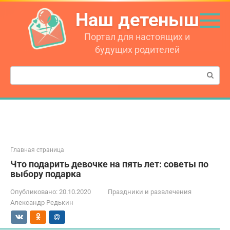
Перейти
Наш детеныш
к
контенту
Портал для настоящих и
будущих родителей
Поиск:
Главная страница
Что подарить девочке на пять лет: советы по
выбору подарка
Опубликовано:
20.10.2020
Праздники и развлечения
Александр Редькин