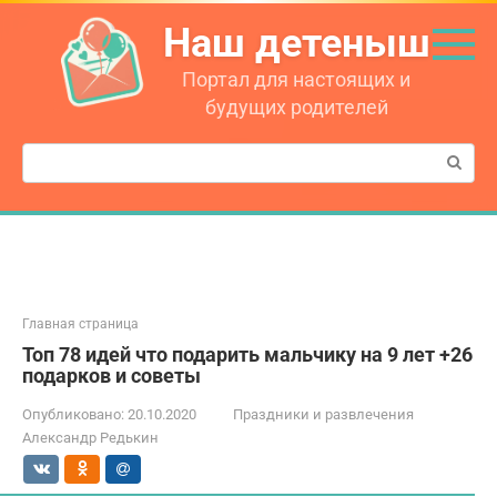
Перейти
Наш детеныш
к
контенту
Портал для настоящих и
будущих родителей
Поиск:
Главная страница
Топ 78 идей что подарить мальчику на 9 лет +26
подарков и советы
Опубликовано:
20.10.2020
Праздники и развлечения
Александр Редькин