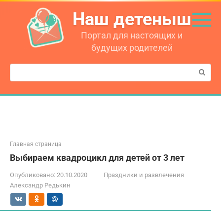
Перейти
Наш детеныш
к
контенту
Портал для настоящих и
будущих родителей
Поиск:
Главная страница
Выбираем квадроцикл для детей от 3 лет
Опубликовано:
20.10.2020
Праздники и развлечения
Александр Редькин