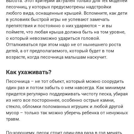
Высота. Этот критерий актуален только для тех моделей
песочниц, у которых предусмотрены надстройки
любого вида, оснащенные крышей. Вспомните, как дети
в условиях быстрой игры не успевают замечать
препятствия и постоянно о них ударяются – и вы
поймете, что любая крыша должна быть на том уровне,
о который невозможно удариться головой.
Отталкиваться при этом надо не от нынешнего роста
детей, а от предполагаемого, который будет в том
возрасте, когда песочница малышам наскучит.
Как ухаживать?
Песочница – не тот объект, который можно соорудить
один раз и потом забыть о нем навсегда. Как минимум
придется регулярно поддерживать чистоту песка, убирая
из него все постороннее, особенно острые камни,
стекло, обломки поломанных игрушек и любой другой
мусор – только так можно уберечь ребенка от ненужных
травм.
По-хорошему, песок стоит один-два раза в год менять