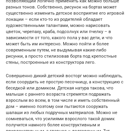
позволяющий логично применить как можно больше
разных тонов. Собственно, рисунок на бортах может
существенно изменить детское восприятие его игровой
локации – если кто-то из родителей обладает
художественными талантами, можно нарисовать
цветок, черепаху, краба, подсолнух или пчелку – в
зависимости от того, какого пола у вас дети, и что
может быть им интересно. Можно пойти и более
современным путем, не выдумывая какие-либо
рисунки, а просто стилизовав борта под крепостные
стены, построенные из конструктора лего.
Совершенно дикий детский восторг можно наблюдать,
если соорудить не простую песочницу, а конструкцию с
беседкой или домиком. Детская натура такова, что
малыши с раннего возраста стремятся подражать
взрослым во всем, в том числе и иметь собственный
дом – именно поэтому они пытаются сооружать
шалаши из любых подручных материалов. Можно не
сомневаться, что усилиями взрослого такой домик
получится намного более конструктивным и
привлекательным, а главное – долговечным. Тут,