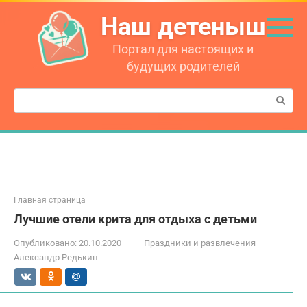
Перейти
Наш детеныш
к
контенту
Портал для настоящих и
будущих родителей
Поиск:
Главная страница
Лучшие отели крита для отдыха с детьми
Опубликовано:
20.10.2020
Праздники и развлечения
Александр Редькин