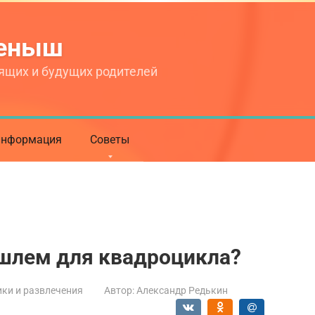
теныш
ящих и будущих родителей
нформация
Советы
 шлем для квадроцикла?
ки и развлечения
Автор:
Александр Редькин