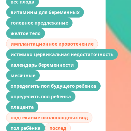
вес плода
витамины для беременных
головное предлежание
желтое тело
имплантационное кровотечение
истмико-цервикальная недостаточность
календарь беременности
месячные
определить пол будущего ребенка
определить пол ребенка
плацента
подтекание околоплодных вод
пол ребёнка
послед