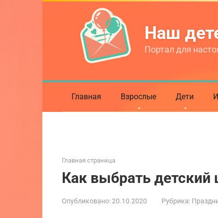
Перейти
к
Наш де
контенту
Портал для насто
Главная
Взрослые
Дети
И
Главная страница
Как выбрать детский
Опубликовано:
20.10.2020
Рубрика:
Праздни