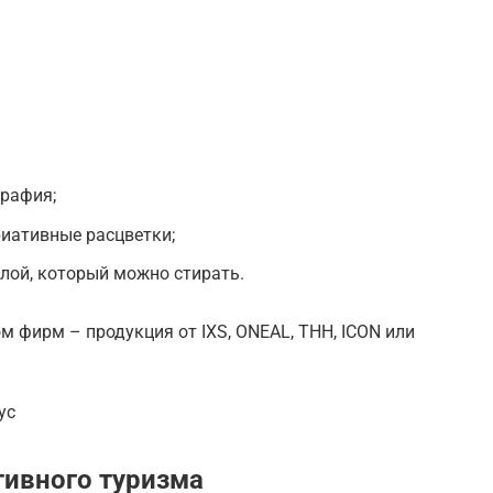
графия;
иативные расцветки;
лой, который можно стирать.
 фирм – продукция от IXS, ONEAL, THH, ICON или
yc
тивного туризма