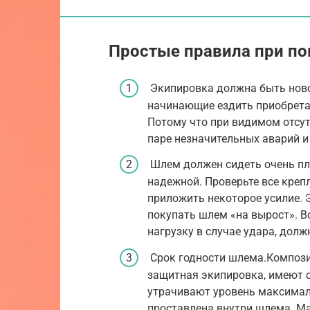
Простые правила при по
Экипировка должна быть новой
начинающие ездить приобретаю
Потому что при видимом отсу
паре незначительных аварий 
Шлем должен сидеть очень пло
надежной. Проверьте все креп
приложить некоторое усилие. 
покупать шлем «на вырост». 
нагрузку в случае удара, долж
Срок годности шлема.Компози
защитная экипировка, имеют с
утрачивают уровень максимал
проставлена внутри шлема. М