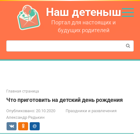
Перейти
Наш детеныш
к
контенту
Портал для настоящих и
будущих родителей
Поиск:
Главная страница
Что приготовить на детский день рождения
Опубликовано:
20.10.2020
Праздники и развлечения
Александр Редькин