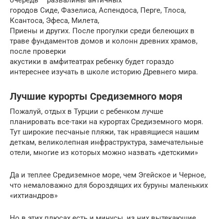
городов Сиде, Фазелиса, Аспендоса, Перге, Тлоса,
Ксантоса, Эфеса, Милета,
Приены и других. После прогулки среди белеющих в
траве фундаментов домов и колонн древних храмов,
после проверки
акустики в амфитеатрах ребенку будет гораздо
интереснее изучать в школе историю Древнего мира.
Лучшие курорты Средиземного моря
Пожалуй, отдых в Турции с ребенком лучше
планировать все-таки на курортах Средиземного моря.
Тут широкие песчаные пляжи, так нравящиеся нашим
деткам, великолепная инфраструктура, замечательные
отели, многие из которых можно назвать «детскими»
Да и теплее Средиземное море, чем Эгейское и Черное,
что немаловажно для бороздящих их буруны маленьких
«ихтиандров»
Но в этих плюсах есть и минусы, из них вытекающие,