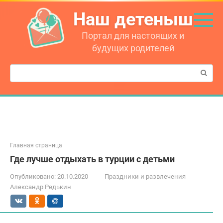
Перейти
Наш детеныш
к
контенту
Портал для настоящих и
будущих родителей
Поиск:
Главная страница
Где лучше отдыхать в турции с детьми
Опубликовано:
20.10.2020
Праздники и развлечения
Александр Редькин