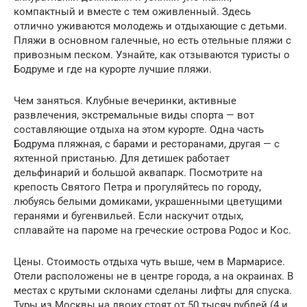
компактный и вместе с тем оживленный. Здесь
отлично уживаются молодежь и отдыхающие с детьми.
Пляжи в основном галечные, но есть отельные пляжи с
привозным песком. Узнайте, как отзываются туристы о
Бодруме и где на курорте лучшие пляжи.
Чем заняться. Клубные вечеринки, активные
развлечения, экстремальные виды спорта — вот
составляющие отдыха на этом курорте. Одна часть
Бодрума пляжная, с барами и ресторанами, другая — с
яхтенной пристанью. Для детишек работает
дельфинарий и большой аквапарк. Посмотрите на
крепость Святого Петра и прогуляйтесь по городу,
любуясь белыми домиками, украшенными цветущими
геранями и бугенвильей. Если наскучит отдых,
сплавайте на пароме на греческие острова Родос и Кос.
Цены. Стоимость отдыха чуть выше, чем в Мармарисе.
Отели расположены не в центре города, а на окраинах. В
местах с крутыми склонами сделаны лифты для спуска.
Туры из Москвы на двоих стоят от 50 тысяч рублей (4 и