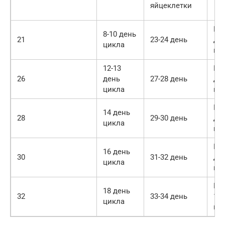
яйцеклетки
По
8-10 день
21
23-24 день
дн
цикла
ци
12-13
По
26
день
27-28 день
дн
цикла
ци
По
14 день
28
29-30 день
дн
цикла
ци
По
16 день
30
31-32 день
дн
цикла
ци
По
18 день
32
33-34 день
19-
цикла
ци