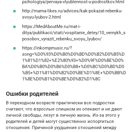
psihologiya/pervaya-vlyublennost-u-podrostkov.html
http://mama-likes.ru/advices/kak-pokazat-rebenku-
svoyu-lyubov-2.html
https://MedAboutMe.ru/mat-i-
ditya/publikacii/stati/vospitanie_detey/10_vernykh_s
posobov_vyrazit_rebenku_svoyu_lyubov/
https://inkompmusic.ru/?
song=%D0%93%D0%B0%D0%BD%D0%B2%D0%B5%D
1%81%D1%82+%E2%80%93+%D0%9F%D0%BE%D0%
BA%D0%B0%D0%B6%D0%B8+%D0%BC%D0%BD%D0
%B5+%D1%81%D0%B2%D0%BE%D1%8E+%D0%BB%D
1%8E%D0%B1%D0%BE%D0%B2%D1%8C
Ошибки родителей
В переходном возрасте практически все подростки
считают, что взрослые слишком их опекают и не дают
личной свободы, лезут в личную жизнь. Из-за этого у
родителей и детей могут существенно испортиться
отношения. Причиной ухудшения отношений между