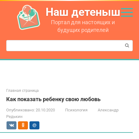
Перейти
Наш детеныш
к
контенту
Портал для настоящих и
будущих родителей
Поиск:
Главная страница
Как показать ребенку свою любовь
Опубликовано:
20.10.2020
Психология
Александр
Редькин