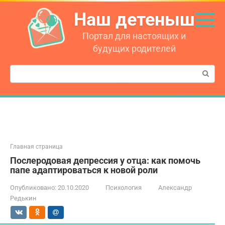
Перейти
Наш детеныш
к
контенту
Портал для настоящих и
будущих родителей
Поиск:
Главная страница
Послеродовая депрессия у отца: как помочь
папе адаптироваться к новой роли
Опубликовано:
20.10.2020
Психология
Александр
Редькин