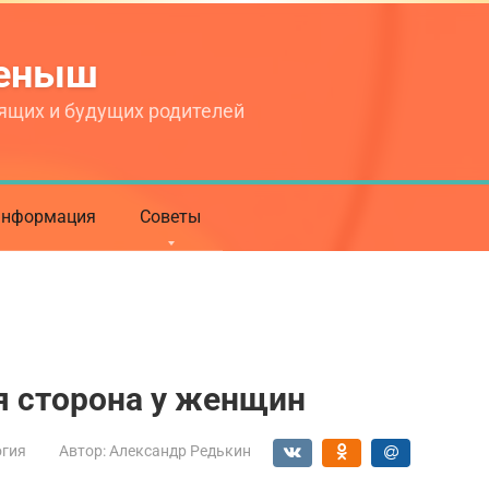
теныш
ящих и будущих родителей
нформация
Советы
я сторона у женщин
огия
Автор:
Александр Редькин