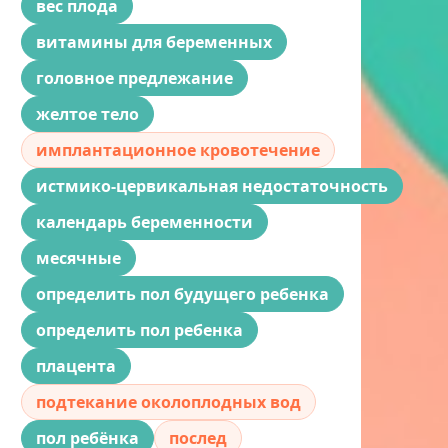
вес плода
витамины для беременных
головное предлежание
желтое тело
имплантационное кровотечение
истмико-цервикальная недостаточность
календарь беременности
месячные
определить пол будущего ребенка
определить пол ребенка
плацента
подтекание околоплодных вод
пол ребёнка
послед