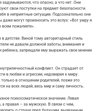
 задумываются, что опасно, а что нет. Они
руют свои поступки на предмет безопасности.
ебя в неприятные ситуации. Подсознательно они
 даже могут произносить это вслух: «Вот умру я
о всем пожалеете».
 в детстве. Виной тому авторитарный стиль
ители не давали должной заботы, внимания и
и ребенка, запрещали ему выражать свое мнение
внутриличностный конфликт. Он страдает от
ти в любви и агрессии, недоверия к миру.
 только в отношении родителей, позже это
ся на всех людей, весь мир и саму личность.
азное психосоматическое значение. Левая
 а правая – за мужскую. В связи с чем,
говорить о страхе пред будущим, вызванным