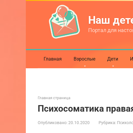
Перейти
к
Наш де
контенту
Портал для насто
Главная
Взрослые
Дети
И
Главная страница
Психосоматика права
Опубликовано:
20.10.2020
Рубрика:
Психол