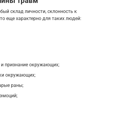
чины травм
бый склад личности, склонность к
о еще характерно для таких людей:
 и признание окружающих;
нки окружающих;
арые раны;
 эмоций;