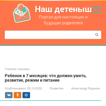
Перейти
Наш детеныш
к
контенту
Портал для настоящих и
будущих родителей
Поиск:
Главная страница
Ребенок в 7 месяцев: что должен уметь,
развитие, режим и питание
Опубликовано:
20.10.2020
Развитие
Александр Редькин