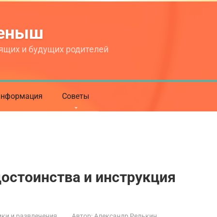
теныш
ящих и будущих родителей
нформация
Советы
достоинства и инструкция
ки и развлечения
Автор:
Александр Редькин