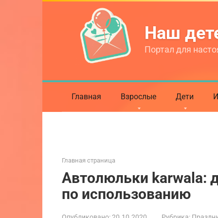
Перейти
к
Наш де
контенту
Портал для насто
Главная
Взрослые
Дети
И
Главная страница
Автолюльки karwala: 
по использованию
Опубликовано:
20.10.2020
Рубрика:
Праздни