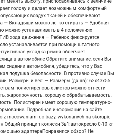
ет менять высоту, приспосабливаясь к величине
ирает голову и делает возможным комфортный
опускающих воздух тканей и обеспечивают
а — Вкладыши можно легко стирать — Удобная
ую можно устанавливать в 4 положениях
ОТИВ хода движения — Ребенок фиксируется
сло устанавливается при помощи штатного
нтуитивная укладка ремня облегчает
слица в автомобиле Обратите внимание, если Вы
м сидении автомобиля, убедитесь, что у Вас
кая подушка безопасности. В противно случае Вы
рии. Размеры и вес: — Размеры (дхшв): 62х43х55
ществам полистиреновых листов можно отнести
ть, жаропрочность, хорошую обрабатываемость,
ость. Полистирен имеет хорошую температурно-
формование. Подробная информация на сайте
rlo z mocowaniami do bazy, wykonanych na skorupie
ин Общий принцип коляски 3в1:автокресло 0-10 кг
 помощью адаптераПонравился обзор? Не