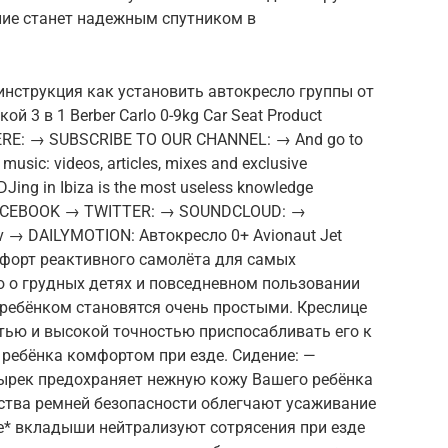
ние станет надежным спутником в
инструкция как установить автокресло группы от
ой 3 в 1 Berber Carlo 0-9kg Car Seat Product
RE: → SUBSCRIBE TO OUR CHANNEL: → And go to
 music: videos, articles, mixes and exclusive
DJing in Ibiza is the most useless knowledge
 FACEBOOK → TWITTER: → SOUNDCLOUD: →
 → DAILYMOTION: Автокресло 0+ Avionaut Jet
форт реактивного самолёта для самых
ю о грудных детях и повседневном пользовании
 ребёнком становятся очень простыми. Креслице
стью и высокой точностью приспосабливать его к
о ребёнка комфортом при езде. Сидение: —
ырек предохраняет нежную кожу Вашего ребёнка
йства ремней безопасности облегчают усаживание
е* вкладыши нейтрализуют сотрясения при езде