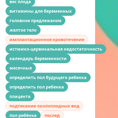
вес плода
витамины для беременных
головное предлежание
желтое тело
имплантационное кровотечение
истмико-цервикальная недостаточность
календарь беременности
месячные
определить пол будущего ребенка
определить пол ребенка
плацента
подтекание околоплодных вод
пол ребёнка
послед