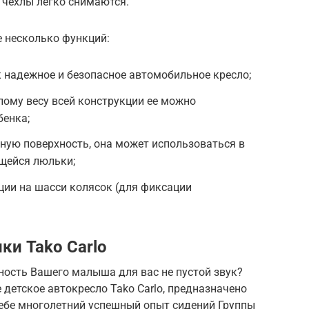
 чехлы легко снимаются.
е несколько функций:
 надежное и безопасное автомобильное кресло;
лому весу всей конструкции ее можно
бенка;
ную поверхность, она может использоваться в
щейся люльки;
ции на шасси колясок (для фиксации
ки Tako Carlo
сность Вашего малыша для вас не пустой звук?
детское автокресло Tako Carlo, предназначено
 себе многолетний успешный опыт сидений Группы