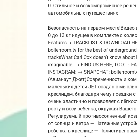
0. Стильное и бескомпромисное реше
автомобильных путешествиях
Безопасность на первом месте!Видео 
0 до 13 кг идущее в комплекте с коляск
Features→ TRACKLIST & DOWNLOAD HE
boilerroom.tv for the best of underground
tracksWhat Carl Cox doesn’t know about 
imaginable..→ FIND US HERE, TOO:→
INSTAGRAM: → SNAPCHAT: boilerroomtv
(Авианаут Джет)Современность и ком
маленьких детей JET создан с мысль
креслицем, благодаря чему поездки с
очень эластично и позволяет с лёгко
росту и весу ребёнка, окружая Вашег
Регулируемый противосолнечный коз
от солнца и ветра — Натяжные устро
ребёнка в креслице — Полистиреновы