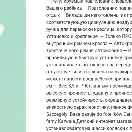
— Регулируемый подголовник позволя
Вашего ребёнка — Подголовник подп
отдых — Вкладыши изготовлены из пр
соответствующую циркуляцию воздух
ручка для переноски креслица, котор
Установка и крепление: — Только ПР
внутренним ремнем кресла — Автокре
трехточечного ремня автомобиля — И
правильную и быструю установку кре
устанавливаете автокресло на передне
отсутствует или отключена пассажирс
можете нанести вред ребенку при ава
см — Вес: 3,5 кг * К главным преиму
высокую прочность, ударную прочнос
размерную устойчивость, окрашиваем
вязкостную характеристику, пенное 
Szczegóły: Baza pasuje do fotelików Ca
firmy Karwala.Детский интернет магаз
устанавливается на шасси коляски с