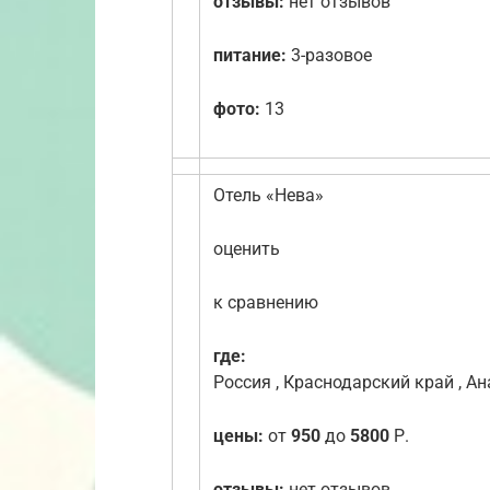
отзывы:
нет отзывов
питание:
3-разовое
фото:
13
Отель «Нева»
оценить
к сравнению
где:
Россия , Краснодарский край , Ан
цены:
от
950
до
5800
Р.
отзывы:
нет отзывов