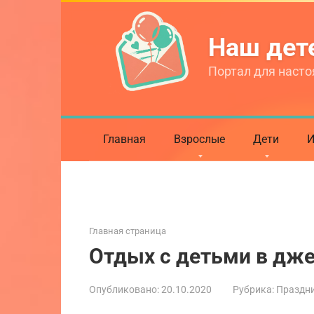
Перейти
к
Наш де
контенту
Портал для насто
Главная
Взрослые
Дети
И
Главная страница
Отдых с детьми в дж
Опубликовано:
20.10.2020
Рубрика:
Праздни