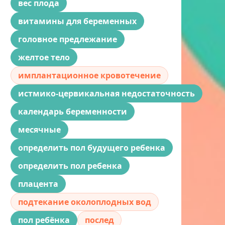
вес плода
витамины для беременных
головное предлежание
желтое тело
имплантационное кровотечение
истмико-цервикальная недостаточность
календарь беременности
месячные
определить пол будущего ребенка
определить пол ребенка
плацента
подтекание околоплодных вод
пол ребёнка
послед