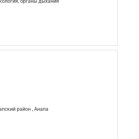
кология, органы дыхания
апский район , Анапа