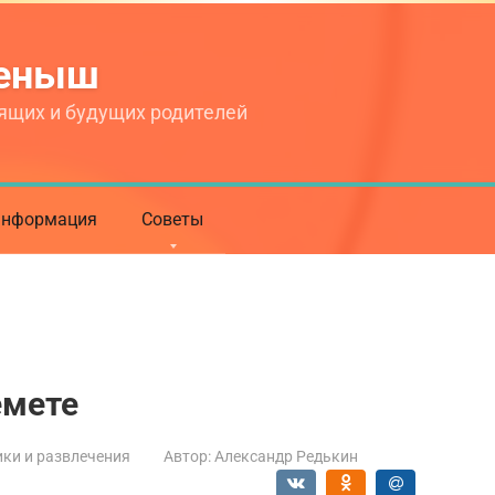
теныш
ящих и будущих родителей
нформация
Советы
емете
ки и развлечения
Автор:
Александр Редькин