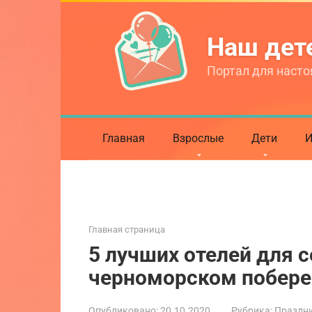
Перейти
к
Наш де
контенту
Портал для насто
Главная
Взрослые
Дети
И
Главная страница
5 лучших отелей для 
черноморском побер
Опубликовано:
20.10.2020
Рубрика:
Праздни