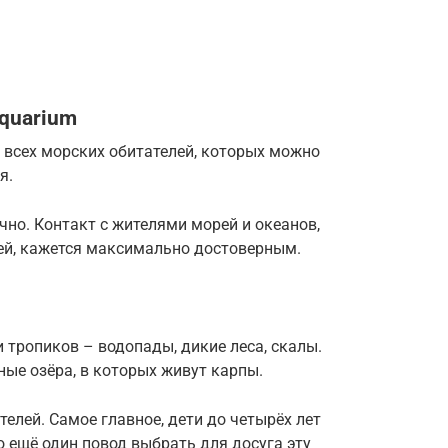
Aquarium
всех морских обитателей, которых можно
я.
но. Контакт с жителями морей и океанов,
ей, кажется максимально достоверным.
 тропиков – водопады, дикие леса, скалы.
ые озёра, в которых живут карпы.
елей. Самое главное, дети до четырёх лет
о ещё один повод выбрать для досуга эту