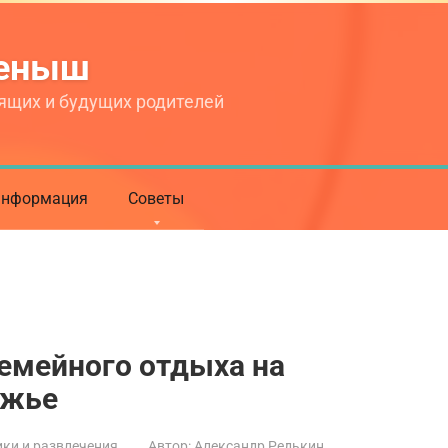
теныш
ящих и будущих родителей
нформация
Советы
семейного отдыха на
ежье
ки и развлечения
Автор:
Александр Редькин