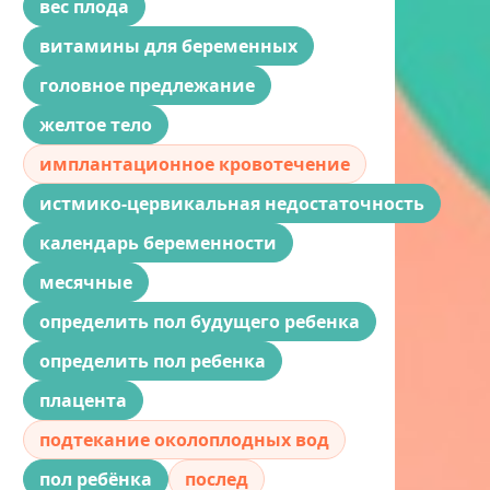
вес плода
витамины для беременных
головное предлежание
желтое тело
имплантационное кровотечение
истмико-цервикальная недостаточность
календарь беременности
месячные
определить пол будущего ребенка
определить пол ребенка
плацента
подтекание околоплодных вод
пол ребёнка
послед