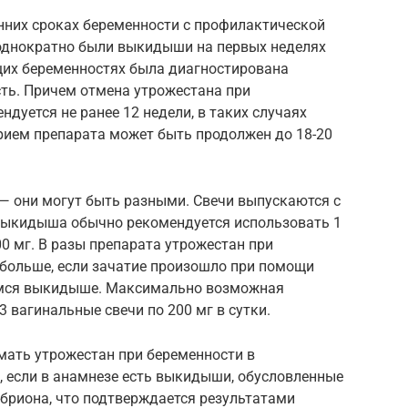
нних сроках беременности с профилактической
еоднократно были выкидыши на первых неделях
ущих беременностях была диагностирована
ть. Причем отмена утрожестана при
дуется не ранее 12 недели, в таких случаях
рием препарата может быть продолжен до 18-20
— они могут быть разными. Свечи выпускаются с
е выкидыша обычно рекомендуется использовать 1
100 мг. В разы препарата утрожестан при
больше, если зачатие произошло при помощи
емся выкидыше. Максимально возможная
3 вагинальные свечи по 200 мг в сутки.
мать утрожестан при беременности в
, если в анамнезе есть выкидыши, обусловленные
риона, что подтверждается результатами