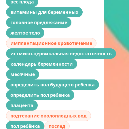
вес плода
витамины для беременных
головное предлежание
желтое тело
имплантационное кровотечение
истмико-цервикальная недостаточность
календарь беременности
месячные
определить пол будущего ребенка
определить пол ребенка
плацента
подтекание околоплодных вод
пол ребёнка
послед