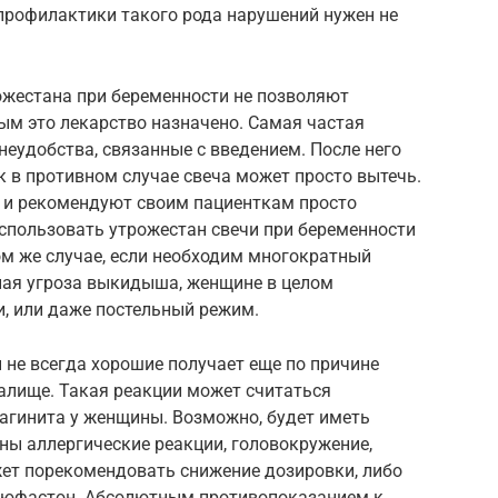
 профилактики такого рода нарушений нужен не
ожестана при беременности не позволяют
ым это лекарство назначено. Самая частая
неудобства, связанные с введением. После него
к в противном случае свеча может просто вытечь.
т и рекомендуют своим пациенткам просто
спользовать утрожестан свечи при беременности
том же случае, если необходим многократный
ная угроза выкидыша, женщине в целом
, или даже постельный режим.
 не всегда хорошие получает еще по причине
галище. Такая реакции может считаться
гинита у женщины. Возможно, будет иметь
ны аллергические реакции, головокружение,
жет порекомендовать снижение дозировки, либо
 дюфастон. Абсолютным противопоказанием к