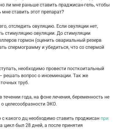
но ли мне раньше ставить праджисан-гель, чтобы
ь мне ставить этот препарат?
го, отследить овуляцию. Если овуляции нет,
ть стимуляцию овуляции. До стимуляции
ллеров гормон (оценить овариальный резерв
ать спермограмму и убедиться, что со спермой
аступать, необходимо провести посткоитальный
— решать вопрос о инсеминации. Так же
точных труб.
 течении года, на фоне лечения, беременность не
 о целесообразности ЭКО.
то с какого дц необходимо ставить проджисан
при
а цикл был 28 дней, а после принятия