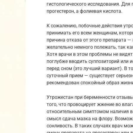
гистологического исследования. Для
прогестерон, а фолиевая кислота.
К сожалению, побочные действия утр
принимать его всем женщинам, котор
причина отказа от этого препарата — 
желательно немного полежать, так ка
Хотя врачи в этом проблемы не видя
поглубже вводить суппозиторий или и
перед сном (это лучший вариант). В 
суточный прием — существует серьез
рекомендован спокойный образ жизни
Утрожестан при беременности отзывы
того, что провоцирует жжение во вла
относительным симптомом наличия ва
смысл сдача мазка на флору. Возмож
сонливость. В таких случаях врач мо
смену препарата на прогестерон или