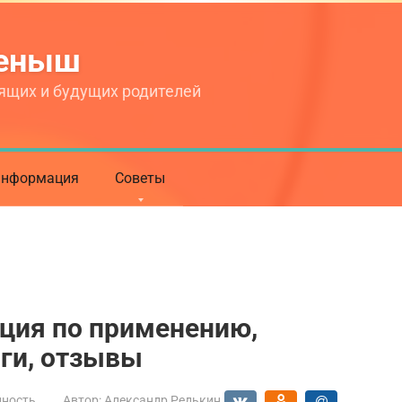
теныш
ящих и будущих родителей
нформация
Советы
ция по применению,
ги, отзывы
нность
Автор:
Александр Редькин