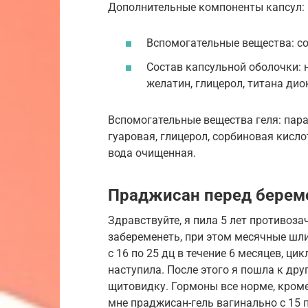
Дополнительные компоненты капсул:
Вспомогательные вещества: со
Состав капсульной оболочки: 
желатин, глицерол, титана дио
Вспомогательные вещества геля: пар
гуаровая, глицерол, сорбиновая кисл
вода очищенная.
Праджисан перед берем
Здравствуйте, я пила 5 лет противоза
забеременеть, при этом месячные шл
с 16 по 25 дц в течение 6 месяцев, цик
наступила. После этого я пошла к дру
щитовидку. Гормоны все норме, кроме
мне праджисан-гель вагинально с 15 п