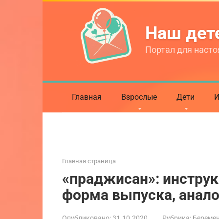
Перейти
к
Наш де
контенту
Портал для насто
Главная
Взрослые
Дети
И
Главная страница
«праджисан»: инструк
форма выпуска, анало
Опубликовано:
31.10.2020
Рубрика:
Береме