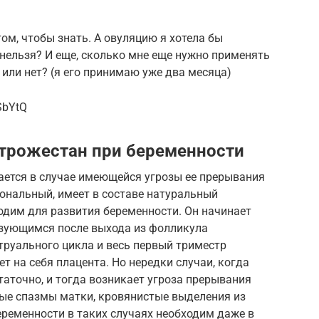
том, чтобы знать. А овуляцию я хотела бы
 нельзя? И еще, сколько мне еще нужно применять
 или нет? (я его принимаю уже два месяца)
SbYtQ
утрожестан при беременности
ается в случае имеющейся угрозы ее прерывания
мональный, имеет в составе натуральный
одим для развития беременности. Он начинает
зующимся после выхода из фолликула
труального цикла и весь первый триместр
т на себя плацента. Но нередки случаи, когда
аточно, и тогда возникает угроза прерывания
ые спазмы матки, кровянистые выделения из
ременности в таких случаях необходим даже в