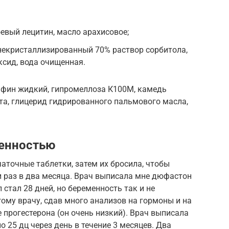
евый лецитин, масло арахисовое;
некристаллизированный 70% раствор сорбитола,
ксид, вода очищенная.
афин жидкий, гипромеллоза К100М, камедь
ота, глицерид гидрированного пальмового масла,
енностью
чаточные таблетки, затем их бросила, чтобы
и раз в два месяца. Врач выписала мне дюфастон
л стал 28 дней, но беременность так и не
гому врачу, сдав много анализов на гормоны и на
 прогестерона (он очень низкий). Врач выписала
о 25 дц через день в течение 3 месяцев. Два