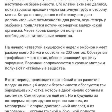
наступления беременности. Его клетки активно делятся,
пока зародыш проходит через маточную трубу в сторону
матки. Когда он внедряется в её стенку, это дает
дополнительные возможности для роста, ведь теперь у
эмбриона появляется источник энергии: материнский
организм. Через кровь матери он получает
необходимые питательные вещества.
На начало четвертой акушерской недели эмбрион имеет
размер всего 0,5 мм и состоит из 200 клеток. Образуется
трофобласт – это орган, обеспечивающий трофику
зародыша. Ворсинки соприкасаются с кровью матери и
получают питательные вещества.
В этот период происходит важнейший этап развития
плода: на конец 4 недели беременности образуются три
зародышевых листка, которые дают начало органам и
системам. Самих органов ещё нет. Но в будущем из
эктодермы сформируется нервная система, из
мезодермы – опорно-двигательный аппарат, а из
эндодермы – органы грудной и брюшной полости.