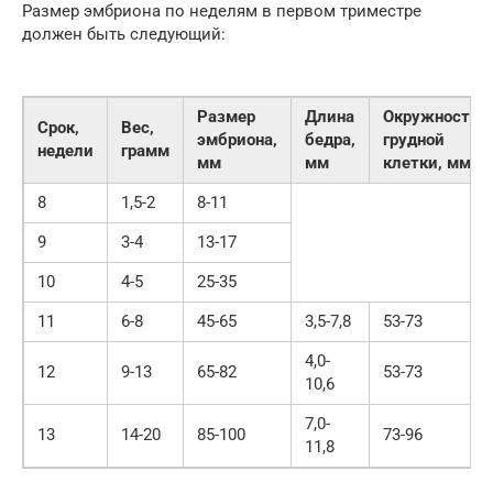
Размер эмбриона по неделям в первом триместре
должен быть следующий:
Размер
Длина
Окружность
Срок,
Вес,
эмбриона,
бедра,
грудной
недели
грамм
мм
мм
клетки, мм
8
1,5-2
8-11
9
3-4
13-17
10
4-5
25-35
11
6-8
45-65
3,5-7,8
53-73
4,0-
12
9-13
65-82
53-73
10,6
7,0-
13
14-20
85-100
73-96
11,8