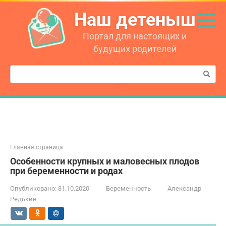
Перейти
Наш детеныш
к
контенту
Портал для настоящих и
будущих родителей
Поиск:
Главная страница
Особенности крупных и маловесных плодов
при беременности и родах
Опубликовано:
31.10.2020
Беременность
Александр
Редькин