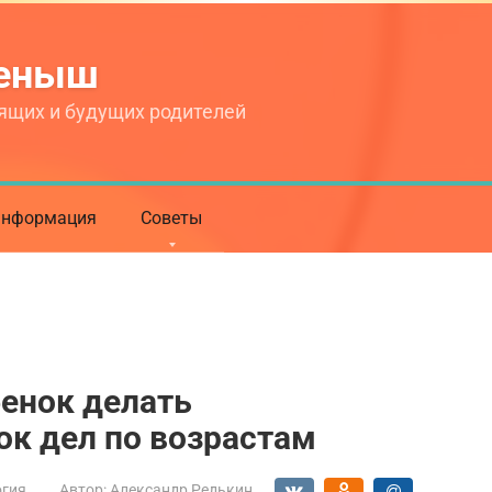
теныш
ящих и будущих родителей
нформация
Советы
енок делать
ок дел по возрастам
огия
Автор:
Александр Редькин