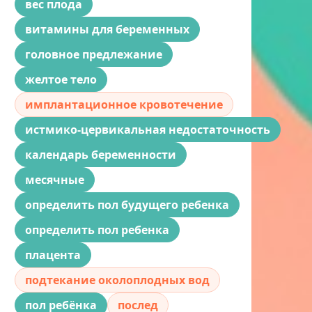
вес плода
витамины для беременных
головное предлежание
желтое тело
имплантационное кровотечение
истмико-цервикальная недостаточность
календарь беременности
месячные
определить пол будущего ребенка
определить пол ребенка
плацента
подтекание околоплодных вод
пол ребёнка
послед