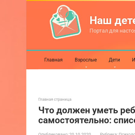
Перейти
к
Наш де
контенту
Портал для насто
Главная
Взрослые
Дети
И
Главная страница
Что должен уметь реб
самостоятельно: спис
Опубликовано:
20.10.2020
Рубрика:
Психол