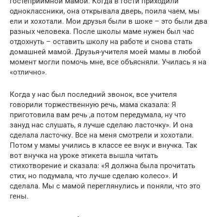
гостеприимной мамой. Когда в гости приходили
одноклассники, она открывала дверь, поила чаем, мы
ели и хохотали. Мои друзья были в шоке – это были два
разных человека. После школы маме нужен был час
отдохнуть – оставить школу на работе и снова стать
домашней мамой. Друзья-учителя моей мамы в любой
момент могли помочь мне, все объясняли. Училась я на
«отлично».
Когда у нас был последний звонок, все учителя
говорили торжественную речь, мама сказала: Я
приготовила вам речь ,а потом передумала, ну что
зануд нас слушать, я лучше сделаю ласточку». И она
сделала ласточку. Все на меня смотрели и хохотали.
Потом у мамы учились в классе ее внук и внучка. Так
вот внучка на уроке этикета вышла читать
стихотворение и сказала: «Я должна была прочитать
стих, но подумала, что лучше сделаю колесо». И
сделала. Мы с мамой переглянулись и поняли, что это
гены.