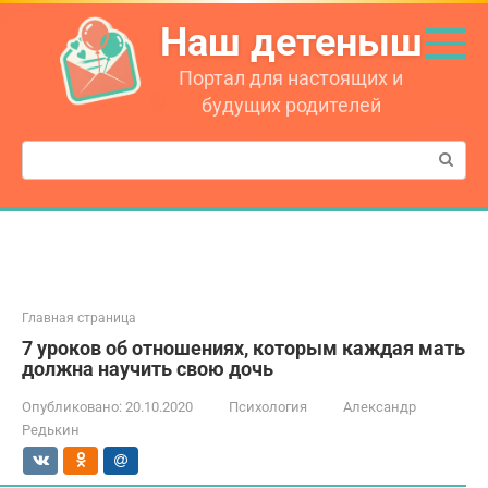
Перейти
Наш детеныш
к
контенту
Портал для настоящих и
будущих родителей
Поиск:
Главная страница
7 уроков об отношениях, которым каждая мать
должна научить свою дочь
Опубликовано:
20.10.2020
Психология
Александр
Редькин