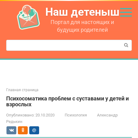
Перейти
Наш детеныш
к
контенту
Портал для настоящих и
будущих родителей
Поиск:
Главная страница
Психосоматика проблем с суставами у детей и
взрослых
Опубликовано:
20.10.2020
Психология
Александр
Редькин