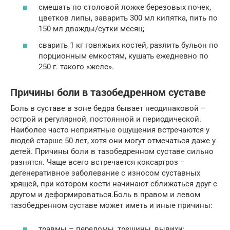
смешать по столовой ложке березовых почек,
цветков липы, заварить 300 мл кипятка, пить по
150 мл дважды/сутки месяц;
сварить 1 кг говяжьих костей, разлить бульон по
порционным емкостям, кушать ежедневно по
250 г. такого «желе».
Причины боли в тазобедренном суставе
Боль в суставе в зоне бедра бывает неодинаковой –
острой и регулярной, постоянной и периодической.
Наиболее часто неприятные ощущения встречаются у
людей старше 50 лет, хотя они могут отмечаться даже у
детей. Причины боли в тазобедренном суставе сильно
разнятся. Чаще всего встречается коксартроз –
дегенеративное заболевание с износом суставных
хрящей, при котором кости начинают сближаться друг с
другом и деформироваться.Боль в правом и левом
тазобедренном суставе может иметь и иные причины:
травмы – переломы, трещины, вывихи;