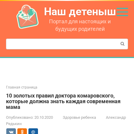
Перейти
Наш детеныш
к
контенту
Портал для настоящих и
будущих родителей
Поиск:
Главная страница
10 золотых правил доктора комаровского,
которые должна знать каждая современная
мама
Опубликовано:
20.10.2020
Здоровье ребенка
Александр
Редькин