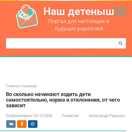
Перейти
Наш детеныш
к
контенту
Портал для настоящих и
будущих родителей
Поиск:
Главная страница
Во сколько начинают ходить дети
самостоятельно, норма и отклонения, от чего
зависит
Опубликовано:
20.10.2020
Развитие
Александр Редькин