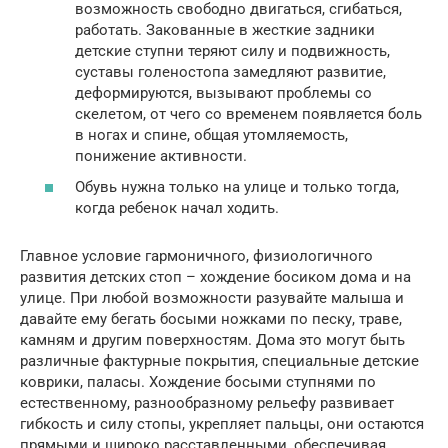
возможность свободно двигаться, сгибаться,
работать. Закованные в жесткие задники
детские ступни теряют силу и подвижность,
суставы голеностопа замедляют развитие,
деформируются, вызывают проблемы со
скелетом, от чего со временем появляется боль
в ногах и спине, общая утомляемость,
понижение активности.
Обувь нужна только на улице и только тогда,
когда ребенок начал ходить.
Главное условие гармоничного, физиологичного
развития детских стоп – хождение босиком дома и на
улице. При любой возможности разувайте малыша и
давайте ему бегать босыми ножками по песку, траве,
камням и другим поверхностям. Дома это могут быть
различные фактурные покрытия, специальные детские
коврики, паласы. Хождение босыми ступнями по
естественному, разнообразному рельефу развивает
гибкость и силу стопы, укрепляет пальцы, они остаются
прямыми и широко расставленными, обеспечивая