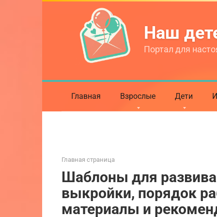
Перейти
к
Наш де
контенту
Портал для насто
Главная
Взрослые
Дети
И
Главная страница
Шаблоны для развива
выкройки, порядок р
материалы и рекомен