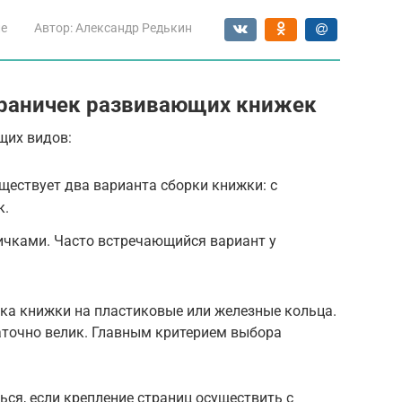
ие
Автор:
Александр Редькин
траничек развивающих книжек
щих видов:
ествует два варианта сборки книжки: с
к.
ичками. Часто встречающийся вариант у
ка книжки на пластиковые или железные кольца.
аточно велик. Главным критерием выбора
ься, если крепление страниц осуществить с