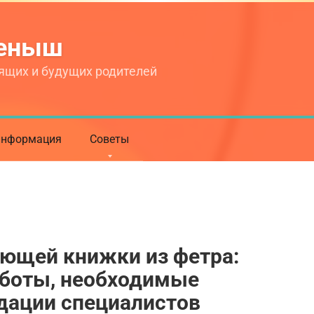
теныш
ящих и будущих родителей
нформация
Советы
ющей книжки из фетра:
аботы, необходимые
дации специалистов