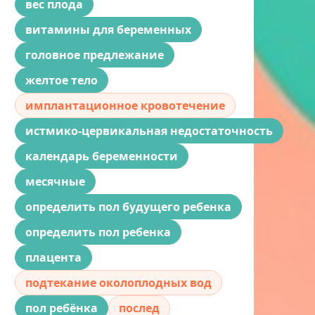
вес плода
витамины для беременных
головное предлежание
желтое тело
имплантационное кровотечение
истмико-цервикальная недостаточность
календарь беременности
месячные
определить пол будущего ребенка
определить пол ребенка
плацента
подтекание околоплодных вод
пол ребёнка
послед