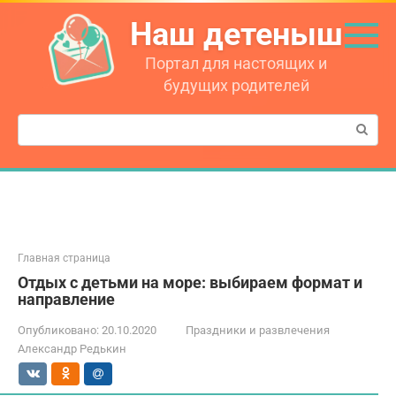
Перейти
Наш детеныш
к
контенту
Портал для настоящих и
будущих родителей
Поиск:
Главная страница
Отдых с детьми на море: выбираем формат и
направление
Опубликовано:
20.10.2020
Праздники и развлечения
Александр Редькин