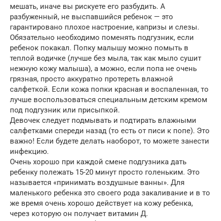
мешать, иначе вы рискуете его разбудить. А
разбуженный, не выспавшийся ребенок — это
гарантировано плохое настроение, капризы и слезы.
Обязательно необходимо поменять подгузник, если
ребенок покакал. Попку малышу можно помыть в
теплой водичке (лучше без мыла, так как мыло сушит
нежную кожу малыша), а можно, если попа не очень
грязная, просто аккуратно протереть влажной
салфеткой. Если кожа попки красная и воспаленная, то
лучше воспользоваться специальным детским кремом
под подгузник или присыпкой.
Девочек следует подмывать и подтирать влажными
салфетками спереди назад (то есть от писи к попе). Это
важно! Если будете делать наоборот, то можете занести
инфекцию.
Очень хорошо при каждой смене подгузника дать
ребенку полежать 15-20 минут просто голеньким. Это
называется «принимать воздушные ванны». Для
маленького ребенка это своего рода закаливание и в то
же время очень хорошо действует на кожу ребенка,
через которую он получает витамин Д.