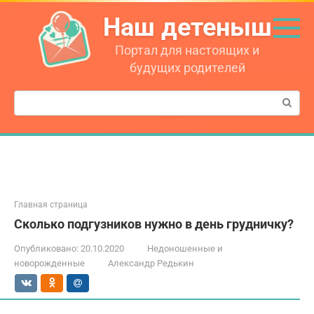
Перейти
Наш детеныш
к
контенту
Портал для настоящих и
будущих родителей
Поиск:
Главная страница
Сколько подгузников нужно в день грудничку?
Опубликовано:
20.10.2020
Недоношенные и
новорожденные
Александр Редькин