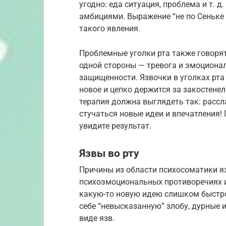
угодно: еда ситуация, проблема и т. 
амбициями. Выражение “не по Сеньке
такого явления.
Проблемные уголки рта также говорят
одной стороны — тревога и эмоционал
защищенности. Язвочки в уголках рта 
новое и цепко держится за закостене
терапия должна выглядеть так: рассла
стучаться новые идеи и впечатления!
увидите результат.
Язвы во рту
Причины из области психосоматики яз
психоэмоциональных противоречиях и
какую-то новую идею слишком быстро,
себе “невысказанную” злобу, дурные и
виде язв.