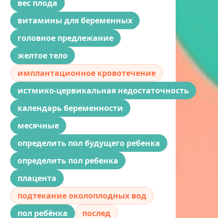
вес плода
витамины для беременных
головное предлежание
желтое тело
имплантационное кровотечение
истмико-цервикальная недостаточность
календарь беременности
месячные
определить пол будущего ребенка
определить пол ребенка
плацента
подтекание околоплодных вод
пол ребёнка
послед