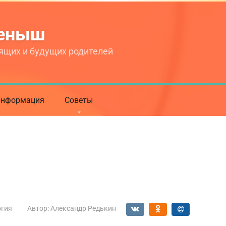
теныш
ящих и будущих родителей
нформация
Советы
огия
Автор:
Александр Редькин