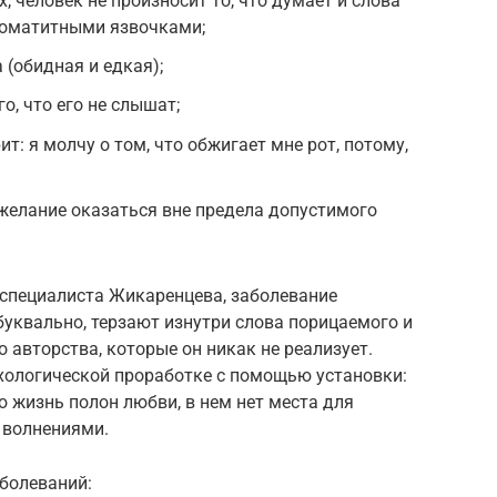
, человек не произносит то, что думает и слова
стоматитными язвочками;
 (обидная и едкая);
о, что его не слышат;
т: я молчу о том, что обжигает мне рот, потому,
ежелание оказаться вне предела допустимого
специалиста Жикаренцева, заболевание
 буквально, терзают изнутри слова порицаемого и
 авторства, которые он никак не реализует.
ихологической проработке с помощью установки:
ю жизнь полон любви, в нем нет места для
 волнениями.
болеваний: