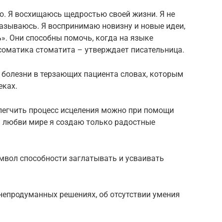
. Я восхищаюсь щедростью своей жизни. Я не
казываюсь. Я воспринимаю новизну и новые идеи,
ь». Они способны помочь, когда на языке
соматика стоматита – утверждает писательница.
болезни в терзающих пациента словах, которым
еках.
блегчить процесс исцеления можно при помощи
м любви мире я создаю только радостные
имвол способности заглатывать и усваивать
непродуманных решениях, об отсутствии умения