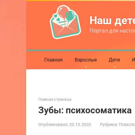
Перейти
к
Наш де
контенту
Портал для насто
Главная
Взрослые
Дети
И
Главная страница
Зубы: психосоматика
Опубликовано:
20.10.2020
Рубрика:
Психол