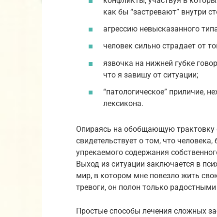
конфликты, участвуя в которых
как бы “застревают” внутри 
агрессию невысказанного типа
человек сильно страдает от тог
язвочка на нижней губке говори
что я завишу от ситуации;
“патологическое” приличие, н
лексикона.
Опираясь на обобщающую трактовку 
свидетельствует о том, что человека,
упрекаемого содержания собственного
Выход из ситуации заключается в пс
мир, в котором мне повезло жить сво
тревоги, он полон только радостными
Простые способы лечения сложных за