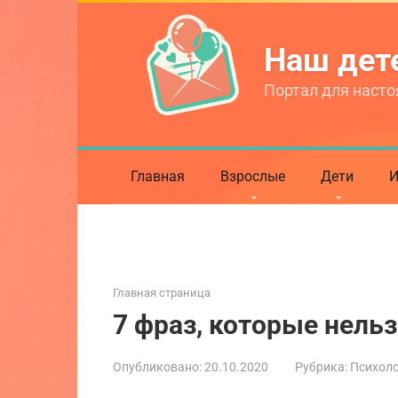
Перейти
к
Наш де
контенту
Портал для насто
Главная
Взрослые
Дети
И
Главная страница
7 фраз, которые нельз
Опубликовано:
20.10.2020
Рубрика:
Психол