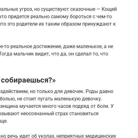
еальных угроз, но существуют сказочные — Кощей
 что придется реально самому бороться с чем-то
что это родители их таким образом принуждают к
е-то реальное достижение, даже маленькое, а не
огда мальчик видит, что да, он сделал то, что
ь собираешься?»
здействием, но только для девочек. Роды давно
олью, не стоит пугать маленькую девочку.
женщина мучается много часов подряд от боли. У
ызывают неосознанный страх становиться
бще.
чно речь идет об уколах, неприятных медицинских