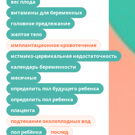
вес плода
витамины для беременных
головное предлежание
желтое тело
имплантационное кровотечение
истмико-цервикальная недостаточность
календарь беременности
месячные
определить пол будущего ребенка
определить пол ребенка
плацента
подтекание околоплодных вод
пол ребёнка
послед