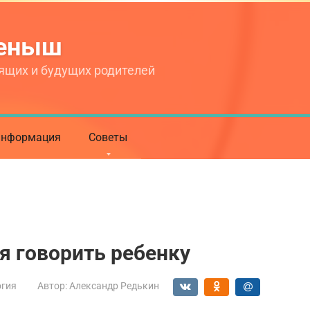
теныш
ящих и будущих родителей
нформация
Советы
я говорить ребенку
огия
Автор:
Александр Редькин