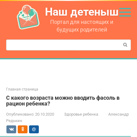
Перейти
Наш детеныш
к
контенту
Портал для настоящих и
будущих родителей
Поиск:
Главная страница
С какого возраста можно вводить фасоль в
рацион ребенка?
Опубликовано:
20.10.2020
Здоровье ребенка
Александр
Редькин