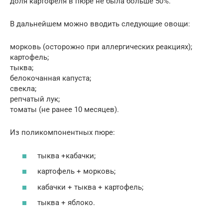
доля картофеля в пюре не была больше 50%.
В дальнейшем можно вводить следующие овощи:
морковь (осторожно при аллергических реакциях);
картофель;
тыква;
белокочанная капуста;
свекла;
репчатый лук;
томаты (не ранее 10 месяцев).
Из поликомпонентных пюре:
тыква +кабачки;
картофель + морковь;
кабачки + тыква + картофель;
тыква + яблоко.