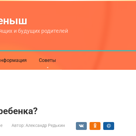
теныш
ящих и будущих родителей
нформация
Советы
 ребенка?
ие
Автор:
Александр Редькин