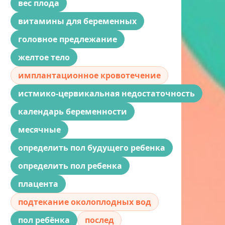
вес плода
витамины для беременных
головное предлежание
желтое тело
имплантационное кровотечение
истмико-цервикальная недостаточность
календарь беременности
месячные
определить пол будущего ребенка
определить пол ребенка
плацента
подтекание околоплодных вод
пол ребёнка
послед