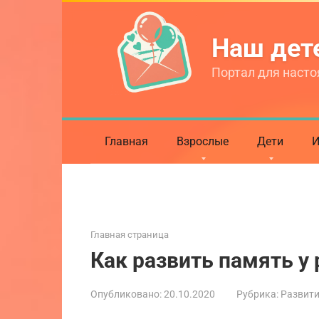
Перейти
к
Наш де
контенту
Портал для насто
Главная
Взрослые
Дети
И
Главная страница
Как развить память у
Опубликовано:
20.10.2020
Рубрика:
Развит