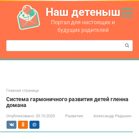
Перейти
Наш детеныш
к
контенту
Портал для настоящих и
будущих родителей
Поиск:
Главная страница
Система гармоничного развития детей гленна
домана
Опубликовано:
20.10.2020
Развитие
Александр Редькин