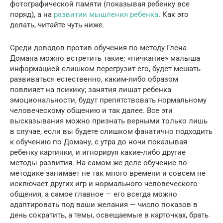
фотографической памяти (показывая ребенку все
поряд), а на
развитии мышления ребенка
. Как это
делать, читайте чуть ниже.
Среди доводов против обучения по методу Глена
Домана можно встретить такие: «пичкание» малыша
информацией слишком перегрузит его, будет мешать
развиваться естественно, каким-либо образом
повлияет на психику; занятия лишат ребенка
эмоциональности, будут препятствовать нормальному
человеческому общению и так далее. Все эти
высказывания можно признать верными только лишь
в случае, если вы будете слишком фанатично подходить
к обучению по Доману, с утра до ночи показывая
ребенку картинки, и игнорируя какие-либо другие
методы развития. На самом же деле обучение по
методике занимает не так много времени и совсем не
исключает других игр и нормального человеческого
общения, а самое главное — его всегда можно
адаптировать под ваши желания — число показов в
день сократить, а темы, освещаемые в карточках, брать