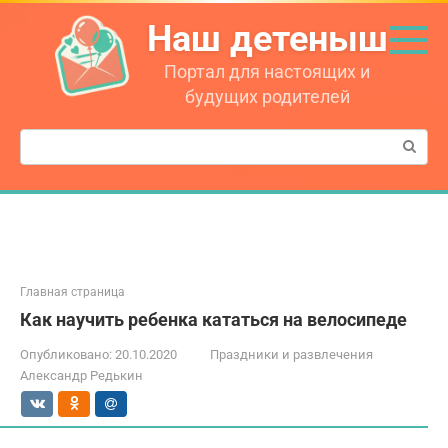
Перейти
Наш детеныш
к
контенту
Портал для настоящих и
будущих родителей
Поиск:
Главная страница
Как научить ребенка кататься на велосипеде
Опубликовано:
20.10.2020
Праздники и развлечения
Александр Редькин