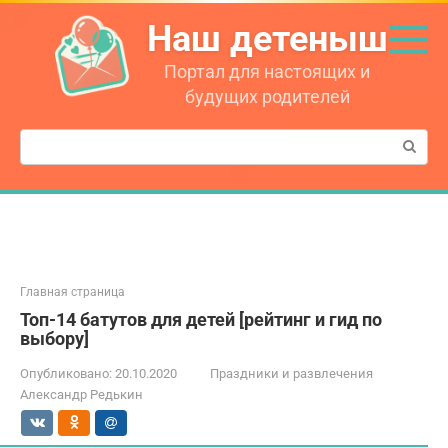
Перейти
Наш детеныш
к
контенту
Портал для настоящих и
будущих родителей
Поиск:
Главная страница
Топ-14 батутов для детей [рейтинг и гид по
выбору]
Опубликовано:
20.10.2020
Праздники и развлечения
Александр Редькин