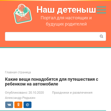
Перейти
Наш детеныш
к
контенту
Портал для настоящих и
будущих родителей
Поиск:
Главная страница
Какие вещи понадобятся для путешествия с
ребенком на автомобиле
Опубликовано:
20.10.2020
Праздники и развлечения
Александр Редькин